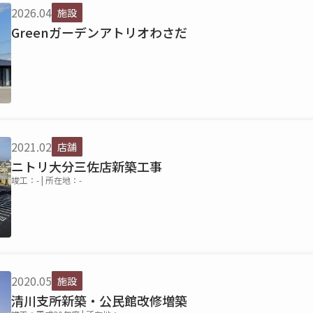
2026.04
施設
Greenガーデンアトリオわさだ
2021.02
店舗
ニトリ大分三佐店新築工事
竣工：- | 所在地：-
2020.05
施設
清川支所新築・公民館改修増築