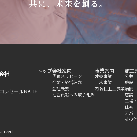
共に、未来を創る。
トップ
会社案内
事業案内
施工
会社
代表メッセージ
建築事業
公共
企業・経営理念
土木事業
施設
会社概要
内装仕上工事業
病院
コンセールNK 1F
社会貢献への取り組み
店舗
工場
住宅
アパ
その
served.