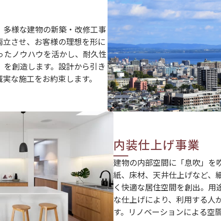
、多様な建物の新築・改修工事
両立させ、お客様の理想を形に
ったノウハウを活かし、耐久性
」を創造します。設計から引き
誠実な施工をお約束します。
内装仕上げ事業
建物の内部空間に「息吹」を
紙、床材、天井仕上げなど、
く快適な居住空間を創出。用
な仕上げにより、利用する人
す。リノベーションによる空