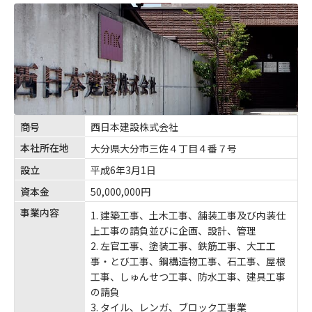
商号
西日本建設株式会社
本社所在地
大分県大分市三佐４丁目４番７号
設立
平成6年3月1日
資本金
50,000,000円
事業内容
建築工事、土木工事、舗装工事及び内装仕
上工事の請負並びに企画、設計、管理
左官工事、塗装工事、鉄筋工事、大工工
事・とび工事、鋼構造物工事、石工事、屋根
工事、しゅんせつ工事、防水工事、建具工事
の請負
タイル、レンガ、ブロック工事業