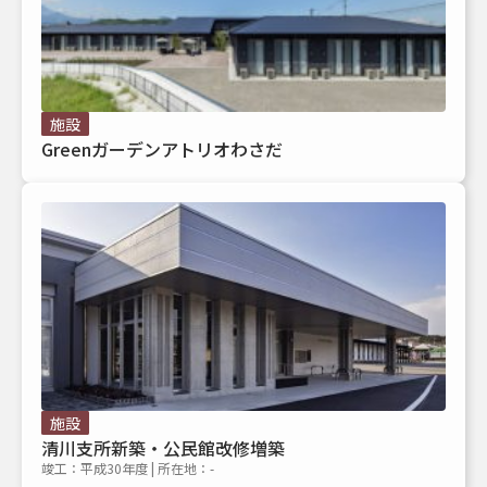
施設
Greenガーデンアトリオわさだ
施設
清川支所新築・公民館改修増築
竣工：平成30年度 | 所在地：-