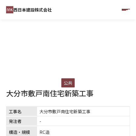
西日本建設株式会社
CONSTRUCTINO RESULTS
施工実績
公共
大分市敷戸南住宅新築工事
工事名
大分市敷戸南住宅新築工事
発注者
-
構造・規模
RC造