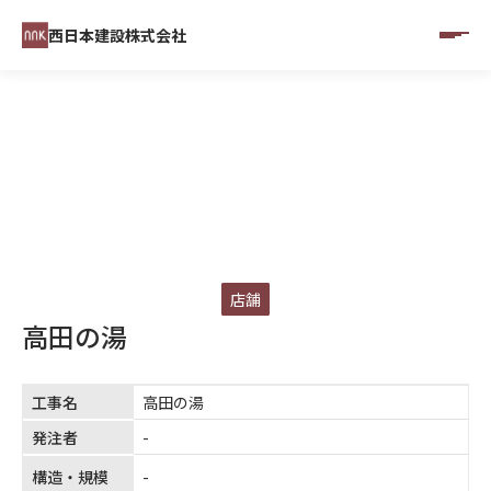
西日本建設株式会社
CONSTRUCTINO RESULTS
施工実績
店舗
高田の湯
工事名
高田の湯
発注者
-
構造・規模
-