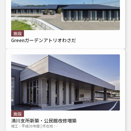
施設
Greenガーデンアトリオわさだ
施設
清川支所新築・公民館改修増築
竣工：平成30年度 | 所在地：-