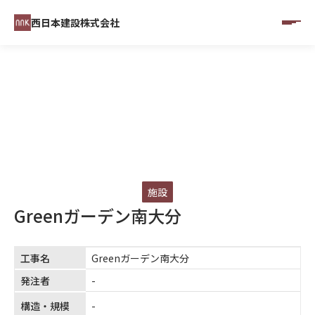
西日本建設株式会社
CONSTRUCTINO RESULTS
施工実績
施設
Greenガーデン南大分
工事名
Greenガーデン南大分
発注者
-
構造・規模
-