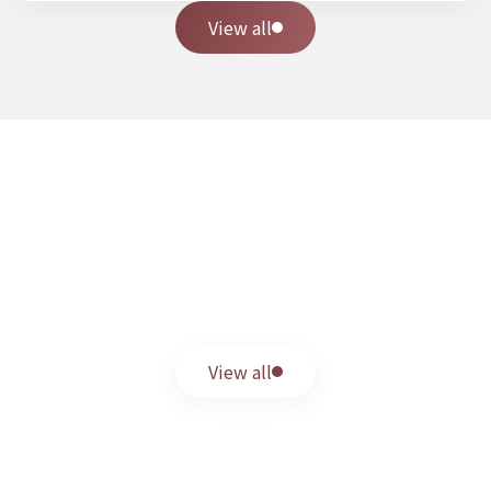
す。リノベーションによる空間再生にも柔軟に対応
View all
可能です。
FOR PARTNERS
取引会社の皆様へ
西日本建設では、共に質の高いモノづくりを追求してい
ただける協力会社様を「パートナー」と考え、尊重して
います。安定した受注と、現場における強固な安全管理
体制のもと、共に成長していける関係を築きませんか。
View all