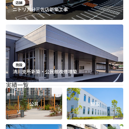
店舗
ニトリ大分三佐店新築工事
施設
清川支所新築・公民館改修増築
実績一覧
公共
施設