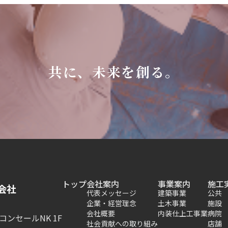
共に、未来を創る。
トップ
会社案内
事業案内
施工
会社
代表メッセージ
建築事業
公共
企業・経営理念
土木事業
施設
会社概要
内装仕上工事業
病院
コンセールNK 1F
社会貢献への取り組み
店舗